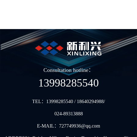
Consultation hotline：
13998285540
TEL：
13998285540 / 18640294988/
024-89313888
E-MAIL：
727749936@qq.com